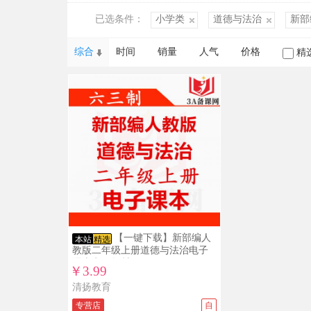
已选条件：
小学类
道德与法治
新部
综合
时间
销量
人气
价格
精
【一键下载】新部编人
本站
精选
教版二年级上册道德与法治电子
课本电子教材
￥3.99
清扬教育
专营店
自