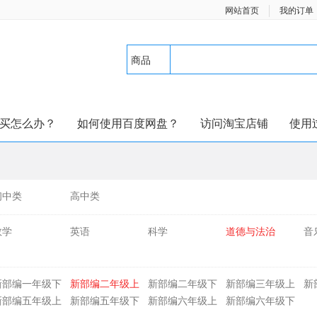
网站首页
我的订单
商品
买怎么办？
如何使用百度网盘？
访问淘宝店铺
使用
初中类
高中类
数学
英语
科学
道德与法治
音
新部编一年级下
新部编二年级上
新部编二年级下
新部编三年级上
新
册
册
册
册
册
新部编五年级上
新部编五年级下
新部编六年级上
新部编六年级下
册
册
册
册