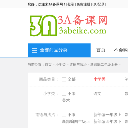
您好，欢迎来3A备课网！[
登录
|
免费注册
|
QQ登录
]
全部商品分类
首页
不会购
当前位置：
首页
>
小学类
>
道德与法治
>
新部编二年级上册
>
商品类目：
全部
小学类
小学类：
不限
语文
美术
道德与法治：
不限
新部编一年级上
册
新部编四年级上
新部编四年级下
册
册