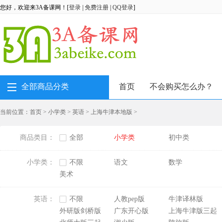
您好，欢迎来3A备课网！[
登录
|
免费注册
|
QQ登录
]
全部商品分类
首页
不会购买怎么办？
当前位置：
首页
>
小学类
>
英语
>
上海牛津本地版
>
商品类目：
全部
小学类
初中类
小学类：
不限
语文
数学
美术
英语：
不限
人教pep版
牛津译林版
外研版剑桥版
广东开心版
上海牛津版三起
Join in三起点[刘