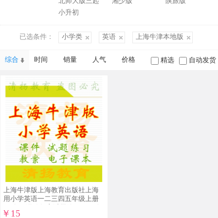
北师大版三起
湘少版
陕旅版
兆义 主编]
小升初
已选条件：
小学类
英语
上海牛津本地版
综合
时间
销量
人气
价格
精选
自动发货
上海牛津版上海教育出版社上海
用小学英语一二三四五年级上册
下册ppt课件教案试题练习flash动
￥15
画电子课本整册打包下载