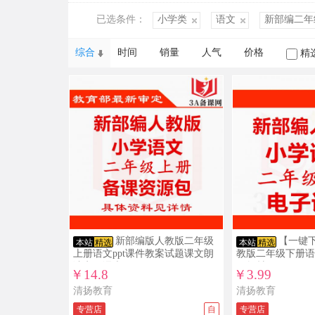
已选条件：
小学类
语文
新部编二年
综合
时间
销量
人气
价格
精
新部编版人教版二年级
【一键
本站
精选
本站
精选
上册语文ppt课件教案试题课文朗
教版二年级下册语
读电子课本
子教材
￥14.8
￥3.99
清扬教育
清扬教育
专营店
自
专营店