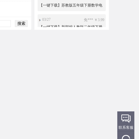
子课本电子教材
03/27
免*** ￥3.99
【一键下载】新部编人教版二年级下册
道德与法治电子课本电子教材
03/25
。***。 ￥5.99
【下载PDF】人教版七年级下册数学教
师用书电子版
03/23
免*** ￥15
沪教版初中数学六年级七年级八年级九
年级上册下册PPT课件教案导学案试题
练习打包下载
03/08
小*** ￥19.9
人教版新部编版小学道德与法治法制
PPT课件配套教案素材一二三四五六年
级上册下册整册打包下载
03/08
小*** ￥3.99
【一键下载】新部编人教版一年级下册
道德与法治电子课本电子教材
03/02
免*** ￥10
联系客服
新目标人教版初中英语ppt课件教案导学
案复习资料试题练习导学案课文朗读