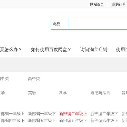
网站首页
我的订单
商品
买怎么办？
如何使用百度网盘？
访问淘宝店铺
使用
初中类
高中类
数学
英语
科学
道德与法治
音
新部编一年级上
新部编一年级下
新部编二年级上
新部编二年级下
新
册
册
册
册
册
新部编四年级下
新部编五年级上
新部编五年级下
新部编六年级上
新
册
册
册
册
册