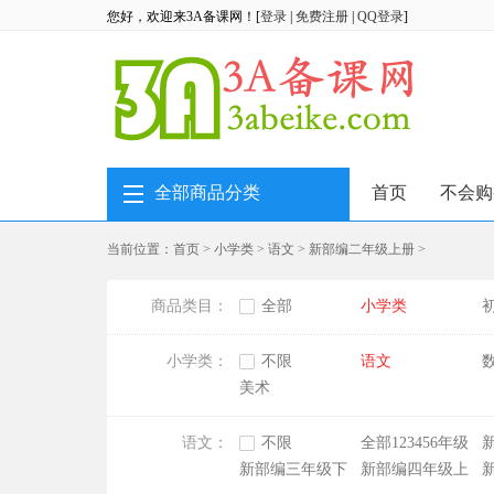
您好，欢迎来3A备课网！[
登录
|
免费注册
|
QQ登录
]
全部商品分类
首页
不会购
当前位置：
首页
>
小学类
>
语文
>
新部编二年级上册
>
商品类目：
全部
小学类
小学类：
不限
语文
美术
语文：
不限
全部123456年级
新部编三年级下
新部编四年级上
册
册