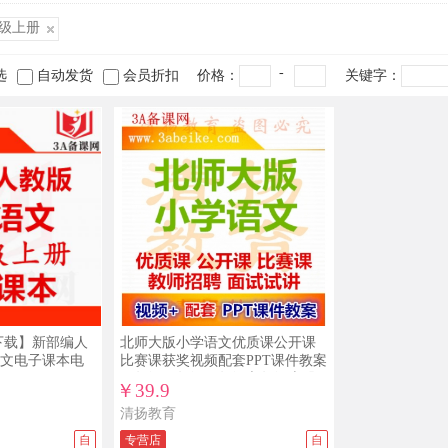
级上册
-
选
自动发货
会员折扣
价格：
关键字：
下载】新部编人
北师大版小学语文优质课公开课
文电子课本电
比赛课获奖视频配套PPT课件教案
三年级四年级五年级六年级上册
￥39.9
下册下载
清扬教育
自
专营店
自