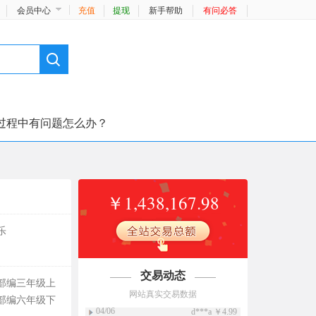
会员中心
充值
提现
新手帮助
有问必答
过程中有问题怎么办？
￥1,438,167.98
乐
交易动态
部编三年级上
网站真实交易数据
04/06
d***a ￥4.99
部编六年级下
【一键下载】苏教版五年级下册数学电