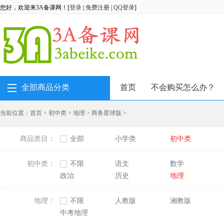
您好，欢迎来3A备课网！[
登录
|
免费注册
|
QQ登录
]
全部商品分类
首页
不会购买怎么办？
当前位置：
首页
>
初中类
>
地理
>
商务星球版
>
商品类目：
全部
小学类
初中类
初中类：
不限
语文
数学
政治
历史
地理
地理：
不限
人教版
湘教版
中考地理