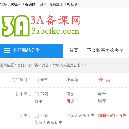
您好，欢迎来3A备课网！[
登录
|
免费注册
|
QQ登录
]
全部商品分类
首页
不会购买怎么办？
当前位置：
首页
>
初中类
>
历史
>
部编人教版历史七下
>
商品类目：
全部
小学类
初中类
初中类：
不限
语文
数学
政治
历史
地理
历史：
不限
部编人教版历史
部编人教版历史
七上
七下
部编人教版历史
中考