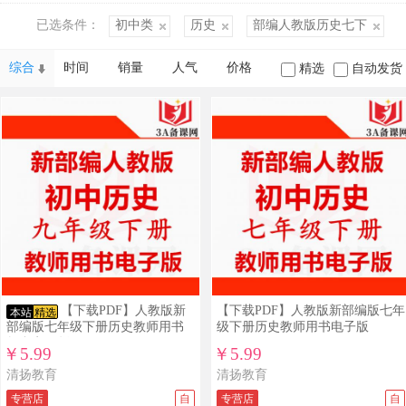
已选条件：
初中类
历史
部编人教版历史七下
综合
时间
销量
人气
价格
精选
自动发货
【下载PDF】人教版新
【下载PDF】人教版新部编版七年
本站
精选
部编版七年级下册历史教师用书
级下册历史教师用书电子版
教参电子版
￥5.99
￥5.99
清扬教育
清扬教育
专营店
自
专营店
自