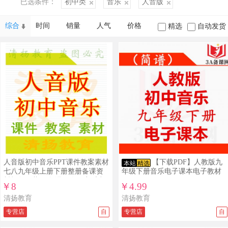
已选条件：
初中类
音乐
人音版
综合
时间
销量
人气
价格
精选
自动发货
人音版初中音乐PPT课件教案素材
【下载PDF】人教版九
本站
精选
七八九年级上册下册整册备课资
年级下册音乐电子课本电子教材
料打包下载3A备课网人民音乐出
￥8
￥4.99
版社
清扬教育
清扬教育
专营店
自
专营店
自