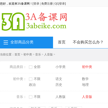
您好，欢迎来3A备课网！[
登录
|
免费注册
|
QQ登录
]
全部商品分类
首页
不会购买怎么办？
当前位置：
首页
>
初中类
>
音乐
>
人音版
>
商品类目：
全部
小学类
初中类
初中类：
不限
语文
数学
政治
历史
地理
音乐：
不限
人教版
人音版