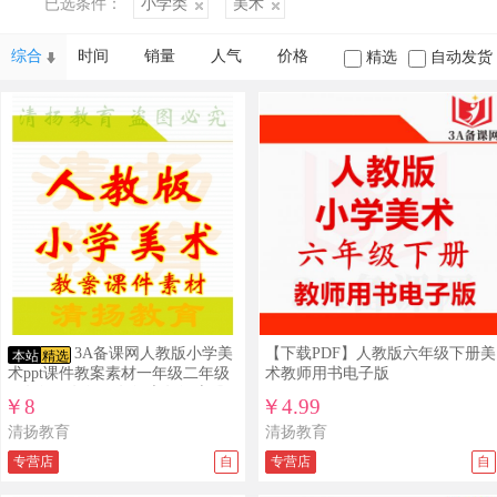
已选条件：
小学类
美术
综合
时间
销量
人气
价格
精选
自动发货
3A备课网人教版小学美
【下载PDF】人教版六年级下册美
本站
精选
术ppt课件教案素材一年级二年级
术教师用书电子版
三年级四年级五年级六年级上册
￥8
￥4.99
下册备课资料打包下载
清扬教育
清扬教育
专营店
自
专营店
自