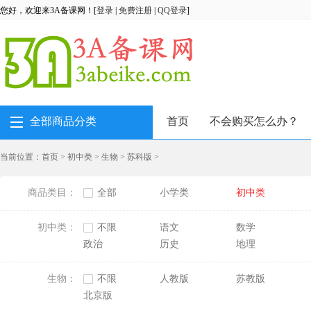
您好，欢迎来3A备课网！[
登录
|
免费注册
|
QQ登录
]
全部商品分类
首页
不会购买怎么办？
当前位置：
首页
>
初中类
>
生物
>
苏科版
>
商品类目：
全部
小学类
初中类
初中类：
不限
语文
数学
政治
历史
地理
生物：
不限
人教版
苏教版
北京版