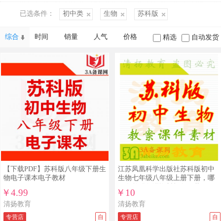
已选条件：
初中类
生物
苏科版
综合
时间
销量
人气
价格
精选
自动发货
【下载PDF】苏科版八年级下册生
江苏凤凰科学出版社苏科版初中
物电子课本电子教材
生物七年级八年级上册下册，哪
里有整册备课资料打包下载？
￥4.99
￥10
清扬教育
清扬教育
专营店
自
专营店
自