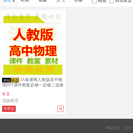
综合
时间
销量
人气
价格
精选
自动发货
3A备课网人教版高中物
本站
精选
理PPT课件教案必修一必修二选修
1-1 3-1 3-2 3-4 3-5整册备课资料
￥8
打包下载
清扬教育
专营店
自
网站首页
|
关于