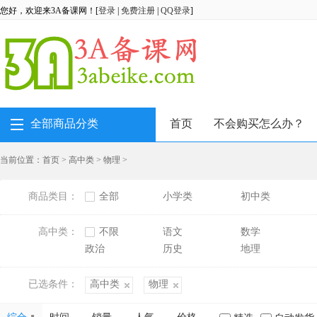
您好，欢迎来3A备课网！[
登录
|
免费注册
|
QQ登录
]
全部商品分类
首页
不会购买怎么办？
当前位置：
首页
>
高中类
>
物理
>
商品类目：
全部
小学类
初中类
高中类：
不限
语文
数学
政治
历史
地理
已选条件：
高中类
物理