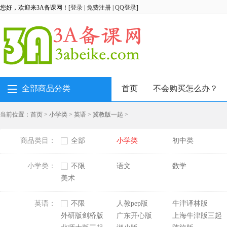
您好，欢迎来3A备课网！[
登录
|
免费注册
|
QQ登录
]
全部商品分类
首页
不会购买怎么办？
当前位置：
首页
>
小学类
>
英语
>
冀教版一起
>
商品类目：
全部
小学类
初中类
小学类：
不限
语文
数学
美术
英语：
不限
人教pep版
牛津译林版
外研版剑桥版
广东开心版
上海牛津版三起
Join in三起点[刘