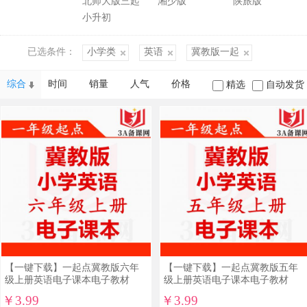
北师大版三起
湘少版
陕旅版
兆义 主编]
小升初
已选条件：
小学类
英语
冀教版一起
综合
时间
销量
人气
价格
精选
自动发货
【一键下载】一起点冀教版六年
【一键下载】一起点冀教版五年
级上册英语电子课本电子教材
级上册英语电子课本电子教材
￥3.99
￥3.99