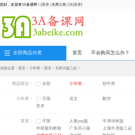
您好，欢迎来3A备课网！[
登录
|
免费注册
|
QQ登录
]
全部商品分类
首页
不会购买怎么办？
当前位置：
首页
>
小学类
>
英语
>
北师大版三起
>
商品类目：
全部
小学类
初中类
小学类：
不限
语文
数学
美术
英语：
不限
人教pep版
牛津译林版
外研版剑桥版
广东开心版
上海牛津版三起
Join in三起点[刘