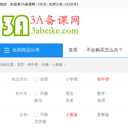
您好，欢迎来3A备课网！[
登录
|
免费注册
|
QQ登录
]
全部商品分类
首页
不会购买怎么办？
当前位置：
首页
>
初中类
>
生物
>
人教版
>
商品类目：
全部
小学类
初中类
初中类：
不限
语文
数学
政治
历史
地理
生物：
不限
人教版
苏教版
北京版