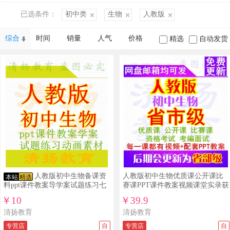
已选条件：
初中类
生物
人教版
综合
时间
销量
人气
价格
精选
自动发货
人教版初中生物备课资
人教版初中生物优质课公开课比
本站
精选
料ppt课件教案导学案试题练习七
赛课PPT课件教案视频课堂实录获
年级八年级上册下册整册打包下
奖七年级八年级上册下册
￥10
￥39.9
载
清扬教育
清扬教育
专营店
自
专营店
自